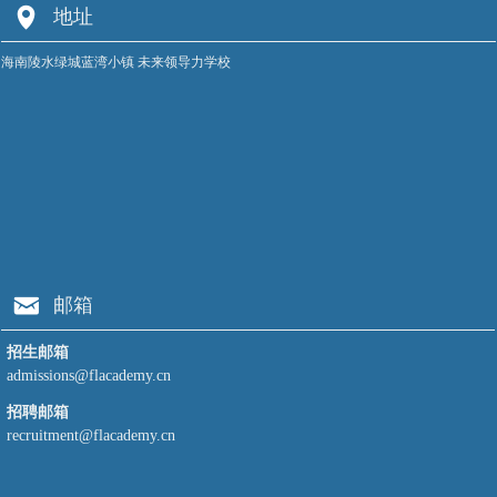
开
넹
地址
旋！
书
一
13
香
场
海南陵水绿城蓝湾小镇 未来领导力学校
名
创
有
学
意
温
子
奖
度
在
揭
的
Botball
晓！
热
亚
看
带
洲
师
研
分
生
学
会
如
之
낂
邮箱
交
何“墙”势
旅
出
出
招生邮箱
硬
道
admissions@flacademy.cn
核
招聘邮箱
答
recruitment@flacademy.cn
卷！