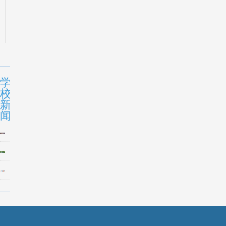
学
校
新
闻
FLA
小
FLA
学
小
部
FLA
学
|
小
部
全
学
|
员
部
打
凯
|