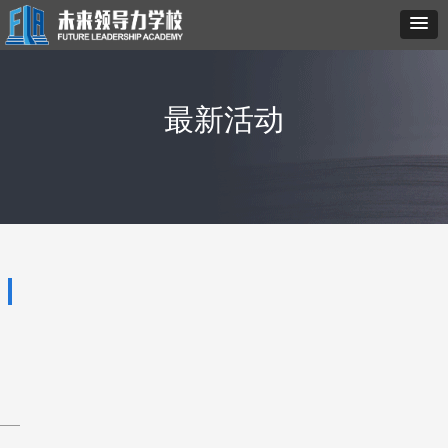
最新活动
最
新
活
动