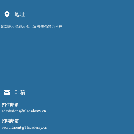
为
部
醒
舟
｜
넹
地址
丨
｜
2025
2025
FLA
暑
海南陵水绿城蓝湾小镇 未来领导力学校
蓝
2026
期
湾
春
夏
未
季
令
来
开
营
领
学
招
导
典
生
力
礼
啦！
·
侧
全
记
낂
邮箱
国
青
招生邮箱
少
admissions@flacademy.cn
年
招聘邮箱
高
recruitment@flacademy.cn
尔