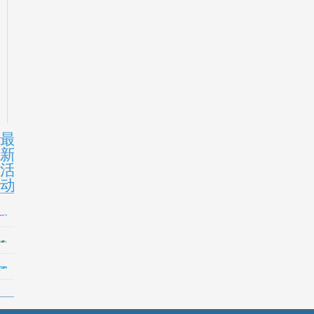
最
新
活
动
春
风
报
有
名
信，
FLA
截
热
小
止
爱
学
提