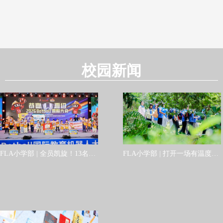
校园新闻
FLA小学部 | 全员凯旋！13名学
FLA小学部 | 打开一场有温度的
子在Botball亚洲分会交出硬核答
热带研学之旅
卷！