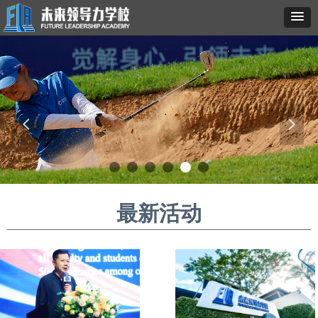
넳
넲
最新活动