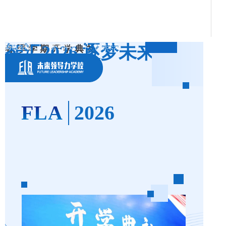
智汇2026
逐梦未来
扬帆起航 | 携手并进 | 智创未来
春季学期开学典礼
FLA
2026