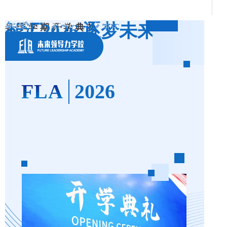
智汇2026
逐梦未来
扬帆起航 | 携手并进 | 智创未来
春季学期开学典礼
FLA
2026