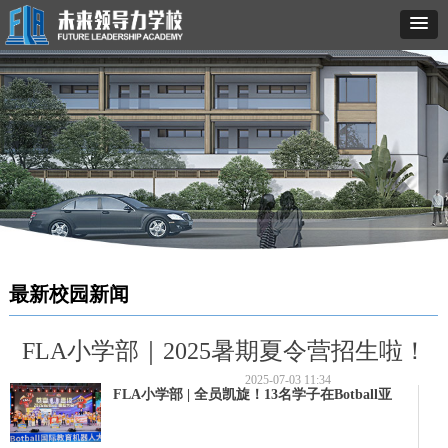
最新校园新闻
FLA小学部｜2025暑期夏令营招生啦！
2025-07-03
11:34
FLA小学部 | 全员凯旋！13名学子在Botball亚
洲分会交出硬核答卷！